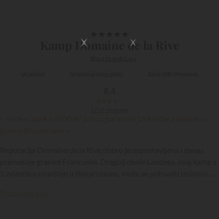
1/68
★
★
★
★
★
Kamp Domaine de la Rive
Bisca Grands Lacs
Uz jezero
Izravan pristup plaži
Zone VIP / Premium
8,4
★
★
★
★
★
1717 recenzije
« Vodeni park s 6500 m² u srcu parka od 15 hektara odmah uz
jezero Biscarrosse »
Reputacija Domaine de la Rive dobro je uspostavljena i danas
premašuje granice Francuske. Dragulj obale Landesa, ovaj kamp s
5 zvjezdica smješten u Biscarrosseu, može se pohvaliti iznimnom
infrastrukturom te sjajnim uvjetima boravka.
{{datesSelection}}
{{filtersSelection}}
Pročitajte više