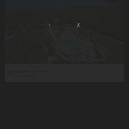
Mon Perin
★
★
★
★
Istra - Bale-Valle -