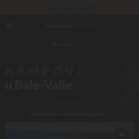
✖
Sada... U ponudi do
200 €
Nepobjediv! Instant popust
do 100 €
Privilege usluge…
Besplatno šampanjac ili wellness tretman
*
Hrvatska
Istarska
Bale-Valle
Najljepši
KAMPOVI
u Bale-Valle
pročitaj više
Naša selekcija vrhunskih kampova...