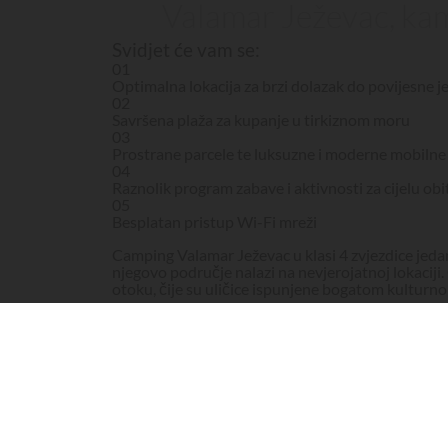
Valamar Ježevac, ka
Svidjet će vam se:
01
Optimalna lokacija za brzi dolazak do povijesne j
02
Savršena plaža za kupanje u tirkiznom moru
03
Prostrane parcele te luksuzne i moderne mobiln
04
Raznolik program zabave i aktivnosti za cijelu obit
05
Besplatan pristup Wi-Fi mreži
Camping Valamar Ježevac u klasi 4 zvjezdice jedan
njegovo područje nalazi na nevjerojatnoj lokaciji
otoku, čije su uličice ispunjene bogatom kulturn
Što kamp nudi Valamar Ježevac