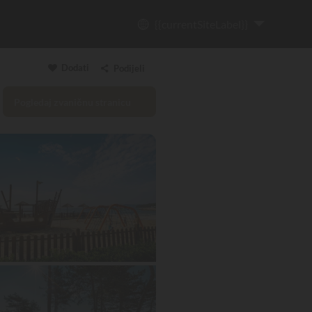
{{currentSiteLabel}}
Dodati
Podijeli
Pogledaj zvaničnu stranicu
Kopiraj poveznicu
Email
WhatsApp
Messenger
Facebook