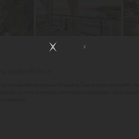
na otoku Krku »
 je od najboljih kampova u Hrvatskoj. Član je lanca vrhunskih „ho
. Odmah uz more okrenut je prema vodi tirkizne boje i rajske ljepo
om baštinom.