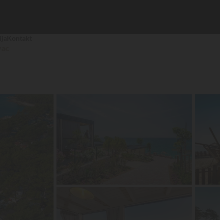
ija
Kontakt
vac