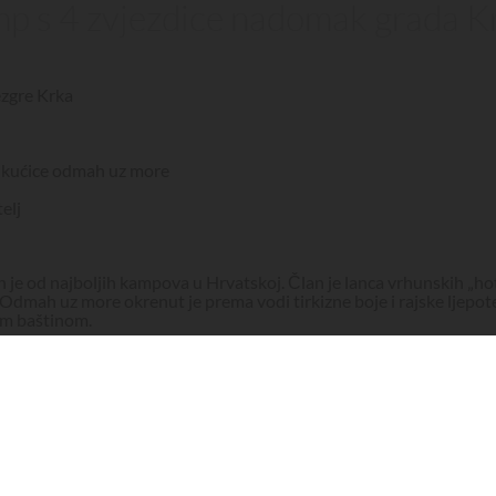
mp s 4 zvjezdice nadomak grada K
ezgre Krka
e kućice odmah uz more
elj
 je od najboljih kampova u Hrvatskoj. Član je lanca vrhunskih „ho
. Odmah uz more okrenut je prema vodi tirkizne boje i rajske ljepo
om baštinom.