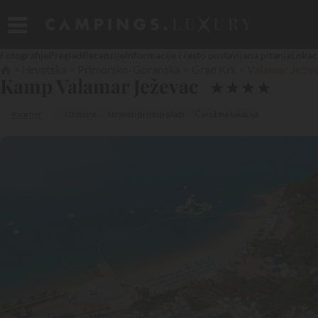
Fotografije
Pregled
Recenzije
Informacije i često postavljana pitanja
Lokac
Hrvatska
Primorsko-Goranska
Grad Krk
Valamar Ježe
Kamp Valamar Ježevac
★
★
★
★
Kvarner
Uz more
Izravan pristup plaži
Čarobna lokacija