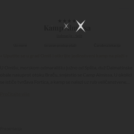
1/30
★
★
★
★
Kamp Almissa
Dalmacija – Split
Uz more
Izravan pristup plaži
Čarobna lokacija
« Uputite se u grad Omiš i otkrijte jedinstveni kamp na plaži »
U Omišu, morskom odmaralištu južno od Splita, duž Dalmatinske
obale nasuprot otoku Braču, smjestio se Camp Almissa. U okolici
se ističe tvrđava Fortica, a kamp se nalazi uz rub veličanstvene
plaže te svojim gostima nudi prelijepe uvjete za odmor…
Pročitajte više
Prezentacija