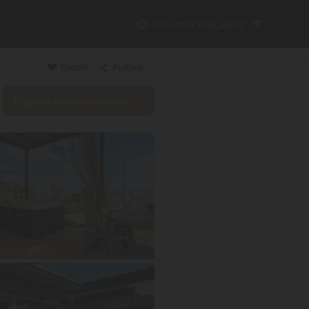
{{currentSiteLabel}}
Dodati
Podijeli
Pogledaj zvaničnu stranicu
Kopiraj poveznicu
Email
WhatsApp
Messenger
Facebook