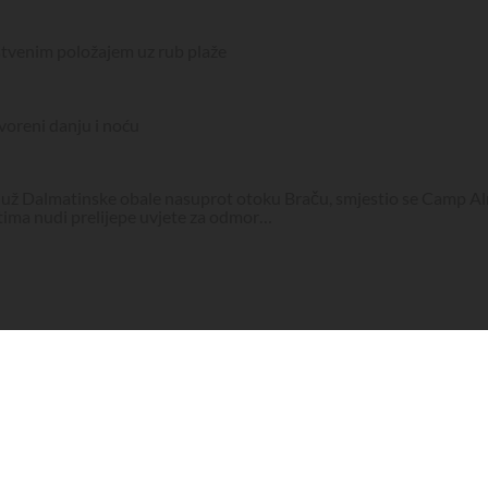
stvenim položajem uz rub plaže
tvoreni danju i noću
ž Dalmatinske obale nasuprot otoku Braču, smjestio se Camp Almis
stima nudi prelijepe uvjete za odmor…
ore