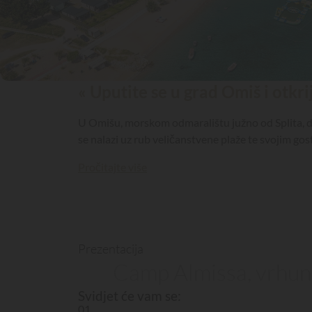
« Uputite se u grad Omiš i otkri
U Omišu, morskom odmaralištu južno od Splita, du
se nalazi uz rub veličanstvene plaže te svojim go
Pročitajte više
Prezentacija
Camp Almissa, vrhuns
Svidjet će vam se:
01