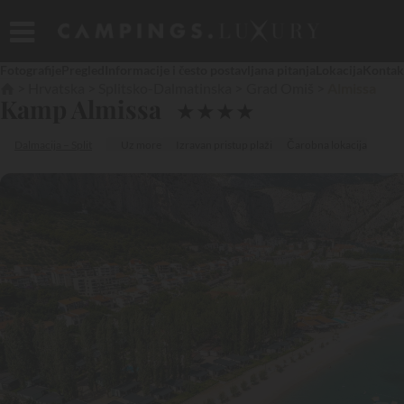
Fotografije
Pregled
Informacije i često postavljana pitanja
Lokacija
Kontak
Hrvatska
Splitsko-Dalmatinska
Grad Omiš
Almissa
Kamp Almissa
★
★
★
★
Dalmacija – Split
Uz more
Izravan pristup plaži
Čarobna lokacija