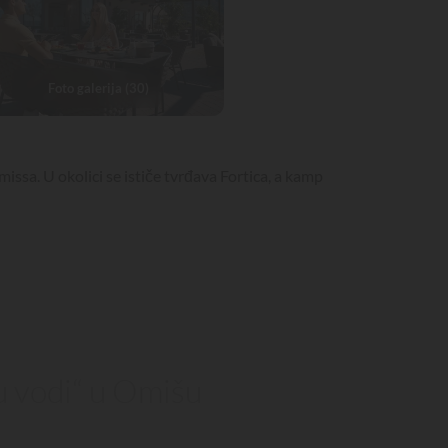
Foto galerija (30)
sa. U okolici se ističe tvrđava Fortica, a kamp
u vodi“ u Omišu