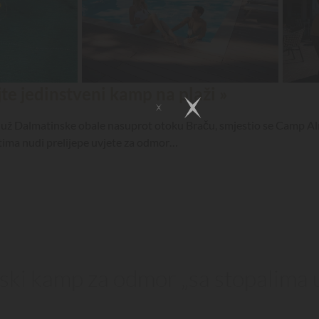
jte jedinstveni kamp na plaži »
ž Dalmatinske obale nasuprot otoku Braču, smjestio se Camp Almis
stima nudi prelijepe uvjete za odmor…
ki kamp za odmor „sa stopalima 