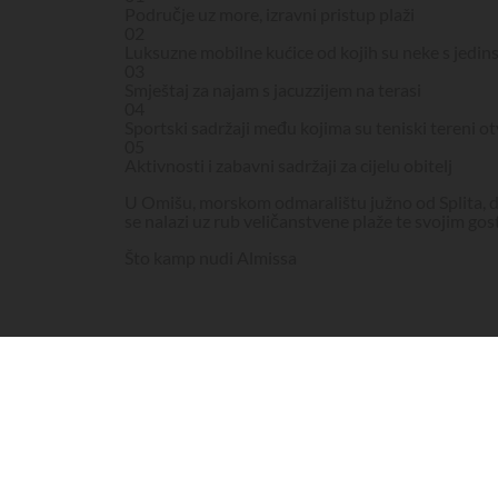
Područje uz more, izravni pristup plaži
02
Luksuzne mobilne kućice od kojih su neke s jedin
03
Smještaj za najam s jacuzzijem na terasi
04
Sportski sadržaji među kojima su teniski tereni o
05
Aktivnosti i zabavni sadržaji za cijelu obitelj
U Omišu, morskom odmaralištu južno od Splita, du
se nalazi uz rub veličanstvene plaže te svojim go
Što kamp nudi Almissa
Uz m