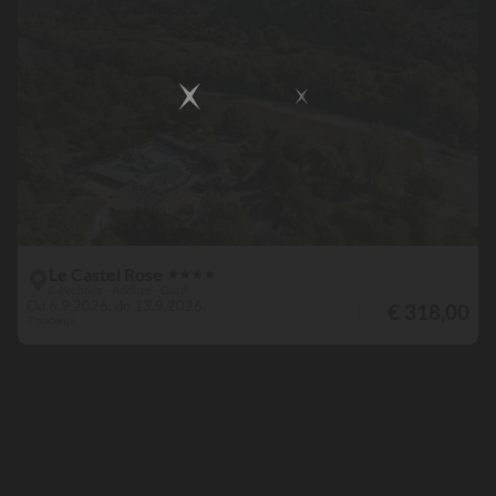
Le Castel Rose
★
★
★
★
Cévennes - Anduze - Gard
Od 6.9.2026. do 13.9.2026.
€ 318,00
7 noćenja