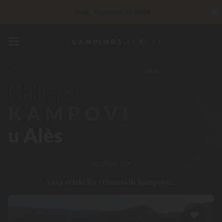
✖
Sada... U ponudi do
200 €
30 € de réduction
KÔD: LUCKYLUXE30TT
Ističe za
Nepobjediv! Instant popust
do 100 €
Francuska
Languedoc-Roussillon
Gard
Alès
Najljepši
Privilege usluge…
Besplatno šampanjac ili wellness tretman
*
KAMPOVI
u Alès
pročitaj više
Naša selekcija vrhunskih kampova...