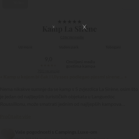
Video
1/68
★
★
★
★
★
Kamp La Sirène
Côte Vermeille
Uz more
Vodeni park
Tobogani
9,0
Omiljeni među
★
★
★
★
★
gostima kampa
701 recenzije
« Kamp u kojem bi čak i Ulysses podlegao pjesmi sirene... »
Nema nikakve sumnje da se kamp s 5 zvjezdica La Sirène, osim što
je jedan od najljepših turističkih objekata u Languedoc
Roussillonu, može smatrati jednim od najljepših kampova
Francuske. I bez pretjeranog domoljublja, rijetki su europski
Pročitajte više
„hoteli na otvorenom“ koji mu mogu parirati…
{{datesSelection}}
{{filtersSelection}}
Vaše pogodnosti s Campings.Luxe-om
Već je 303 074 gostiju rezerviralo putem Campings.Luxe-a