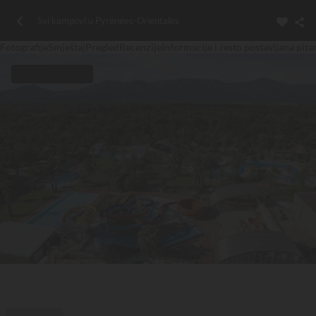
Svi kampovi u Pyrénées-Orientales
Fotografije
Smještaj
Pregled
Recenzije
Informacije i često postavljana pita