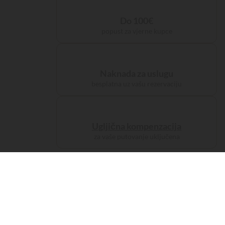
Do 100€
popust za vjerne kupce
Naknada za uslugu
besplatna uz vašu rezervaciju
Ugljična kompenzacija
za vaše putovanje uključena
Smještajne jedinice
Kampuj kao
princ/pri
279 posjetitelja
su pogledala ovaj objekt u tijeku