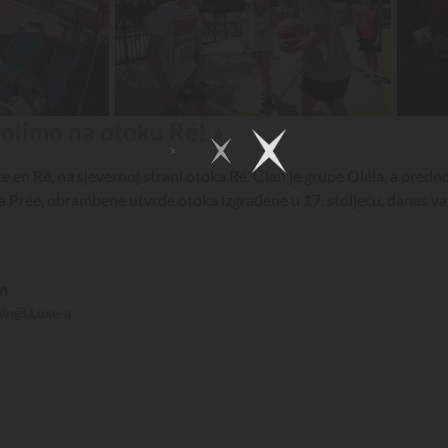
 volimo na otoku Ré! »
tte en Ré, na sjevernoj strani otoka Ré. Član je grupe Oléla, a pred
 La Prée, obrambene utvrde otoka izgrađene u 17. stoljeću, danas va
m
pings.Luxe-a