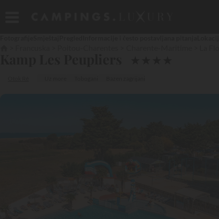
Fotografije
Smještaj
Pregled
Informacije i često postavljana pitanja
Lokaci
Francuska
Poitou-Charentes
Charente-Maritime
La Fl
Kamp Les Peupliers
★
★
★
★
Otok Ré
Uz more
Tobogani
Bazen zagrijani