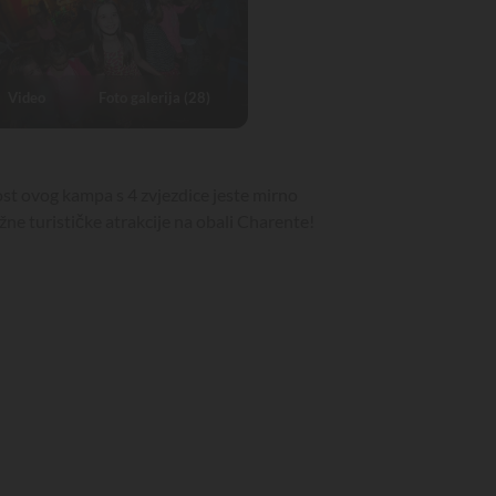
Video
Foto galerija (28)
nost ovog kampa s 4 zvjezdice jeste mirno
žne turističke atrakcije na obali Charente!