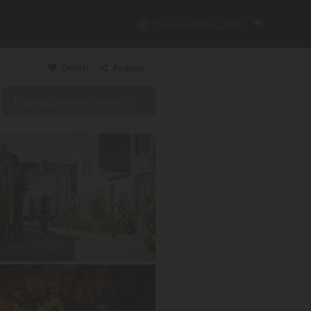
{{currentSiteLabel}}
Dodati
Podijeli
Pogledaj zvaničnu stranicu
Kopiraj poveznicu
Email
WhatsApp
Messenger
Facebook