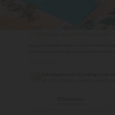
« Obiteljski praznici kakve svi
Kamp Les Peupliers nalazi se u blizini sela La Flo
okruženje puno zelenila, u blizini plaže i tvrđave
Pročitajte više
Vaše pogodnosti s Campings.Luxe-o
Već je 303 250 gostiju rezerviralo putem Cam
10% popusta
na turističke vaučere