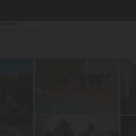
ja
Kontakt
otte
Les Peupliers