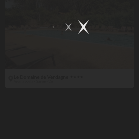
Le Domaine de Verdagne
★
★
★
★
Azurna obala - Gassin - Var
Spa &
Balnéo