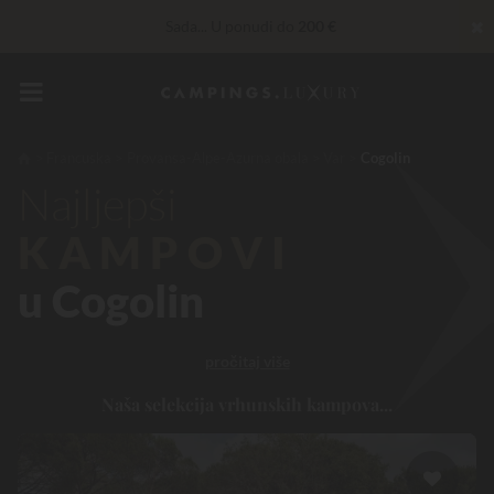
✖
Sada... U ponudi do
200 €
Privilege usluge…
Besplatno šampanjac ili wellness tretman
*
Nepobjediv! Instant popust
do 100 €
Francuska
Provansa-Alpe-Azurna obala
Var
Cogolin
Najljepši
KAMPOVI
u Cogolin
pročitaj više
Naša selekcija vrhunskih kampova...