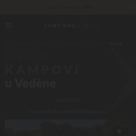
✖
Sada... U ponudi do
200 €
Privilege usluge…
Besplatno šampanjac ili wellness tretman
*
Nepobjediv! Instant popust
do 100 €
Francuska
Provansa-Alpe-Azurna obala
Vaucluse
Vedène
Najljepši
KAMPOVI
u Vedène
pročitaj više
Naša selekcija vrhunskih kampova...