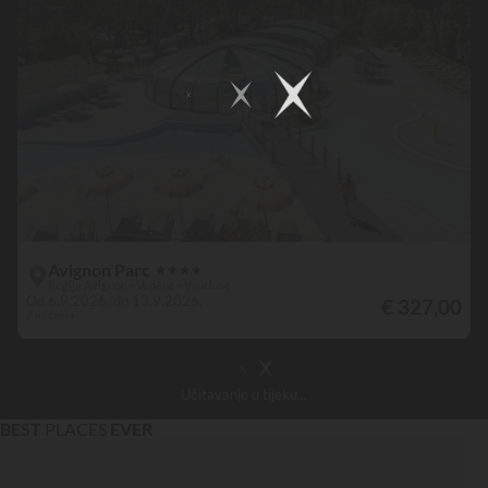
Avignon Parc
★
★
★
★
Regija Avignon - Vedène - Vaucluse
Od 6.9.2026. do 13.9.2026.
€ 327,00
7 noćenja
Učitavanje
u tijeku...
BEST
PLACES
EVER