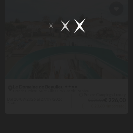
Le Domaine de Beaulieu
★
★
★
★
Côte de Lumière - Saint-Gilles-Croix-de-Vie - Vandea
🛈 Prezzo Campings.Luxury
€ 226,00
Dal 20/09/2026 al 27/09/2026
€ 236,00
7 notti
+ € 23,60 rimborsato