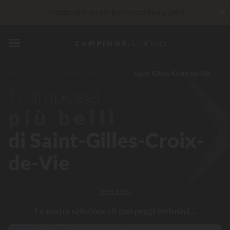
✖
Imbattibile! Sconto immediato
fino a 100 €
Al momento... Fino a
200 € gratis
Servizi Privilege...
Champagne o trattamento benessere
offerti
*
Francia
Paesi della Loira
Vandea
Saint-Gilles-Croix-de-Vie
I campeggi
più belli
di Saint-Gilles-Croix-
de-Vie
leggi altro
La nostra selezione di campeggi esclusivi...