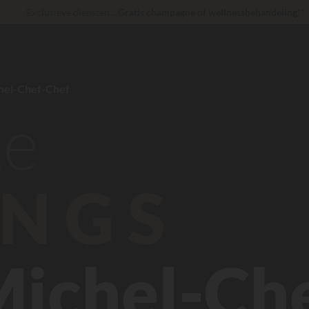
Exclusieve diensten...
Gratis champagne of wellnessbehandeling!
*
Op dit moment... Tot
200 € gratis
Onverslaanbaar! Directe korting
tot 100 €
hel-Chef-Chef
te
NGS
Michel-Ch