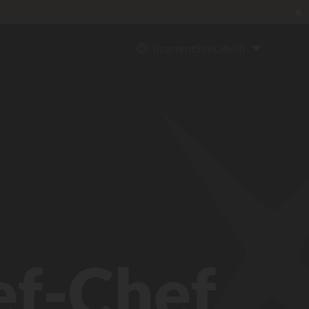
✖
{{currentSiteLabel}}
ef-Chef