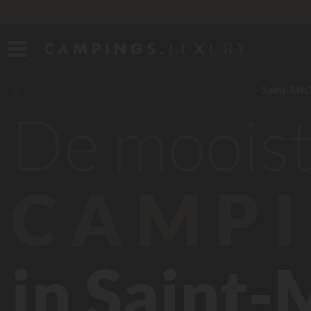
Frankrijk
Pays de la Loire
Loire-Atlantique
Saint-Mic
De moois
CAMPI
in Saint-