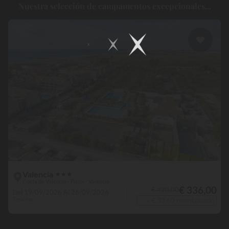
Nuestra selección de campamentos excepcionales...
establecimientos cuentan incluso
con servicio de alquiler de
bicicletas
para que pueda explorar los alrededores. Además,
después de un día lleno de actividades, no hay nada como que le
sirvan y
disfrute de una buena cena
en su lugar de vacaciones.
Después de este agradable momento, será la ocasión de
acomodarse en su
cómodo alojamiento
para pasar una merecida
noche de descanso.
Valencia
★
★
★
Costa de Valencia - Puzol - Valencia
€ 336,00
€ 420,00
Del 19/09/2026 Al 26/09/2026
7 noches
+ € 33,60 reembolsado