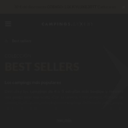
✖
30 € de descuento
CÓDIGO: LUCKYLUXE30TT
Caduca en
Servicios privilegiados…
Champán o tratamiento de bienestar
de regalo
*
De momento... Hasta
200 € gratis
Best sellers
Insuperable! Descuento inmediato
de hasta 100 €
COLECCIÓN
BEST SELLERS
Los campings más populares
Descubra los
campings de 4 o 5 estrellas más bonitos
y regálese
una pausa muy merecida
. Con la familia o los amigos, disfrute de
una escapada a uno de los
lujosos campings de Francia y de Europa
.
Dentro de su hotel al aire libre, hay muchas actividades pensadas
para usted.
Piscinas, animaciones, torneos deportivos e incluso
leer más
sesiones de bronceado
, sus días discurrirán al ritmo de sus deseos.
Si prefiere visitar los alrededores, ¡no hay problema! Algunos