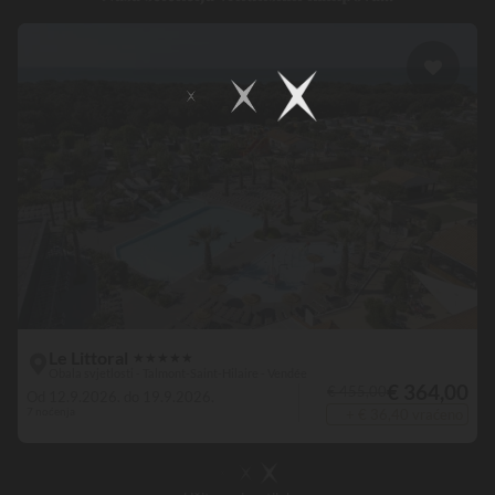
Le Littoral
★
★
★
★
★
Obala svjetlosti - Talmont-Saint-Hilaire - Vendée
€ 364,00
€ 455,00
Od 12.9.2026. do 19.9.2026.
7 noćenja
+ € 36,40 vraćeno