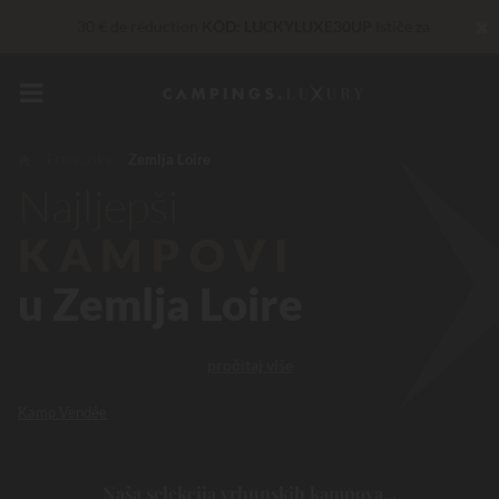
✖
30 € de réduction
KÔD: LUCKYLUXE30UP
Ističe za
Nepobjediv! Instant popust
do 100 €
Sada... U ponudi do
200 €
Francuska
Zemlja Loire
Najljepši
Privilege usluge…
Besplatno šampanjac ili wellness tretman
*
KAMPOVI
u Zemlja Loire
pročitaj više
Kamp Vendée
Naša selekcija vrhunskih kampova...