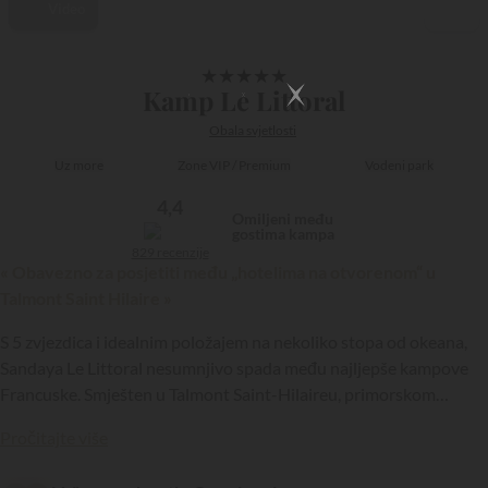
Video
1/46
★
★
★
★
★
Kamp Le Littoral
Obala svjetlosti
Uz more
Zone VIP / Premium
Vodeni park
4,4
Omiljeni među
gostima kampa
829 recenzije
« Obavezno za posjetiti među „hotelima na otvorenom“ u
Talmont Saint Hilaire »
S 5 zvjezdica i idealnim položajem na nekoliko stopa od okeana,
Sandaya Le Littoral nesumnjivo spada među najljepše kampove
Francuske. Smješten u Talmont Saint-Hilaireu, primorskom
{{datesSelection}}
{{filtersSelection}}
ljetovalištu u blizini Sables d’Olonnea, ovaj kamp vam jamči
Pročitajte više
nezaboravan odmor na obali Vendée…