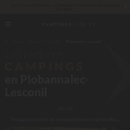
Servicios privilegiados…
Champán o tratamiento de bienestar
✖
de regalo
*
De momento... Hasta
200 € gratis
Insuperable! Descuento inmediato
de hasta 100 €
Francia
Bretaña
Finisterre
Plobannalec-Lesconil
Los mejores
CAMPINGS
en Plobannalec-
Lesconil
leer más
Nuestra selección de campamentos excepcionales...