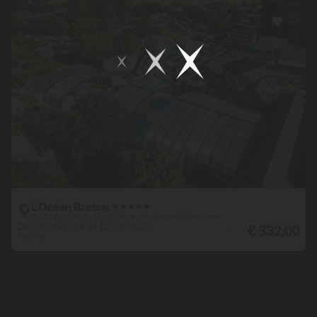
L'Océan Breton
★
★
★
★
★
Costa de Cornouaille - Plobannalec-Lesconil - Finisterre
Del 06/09/2026 Al 13/09/2026
€ 332,00
7 noches