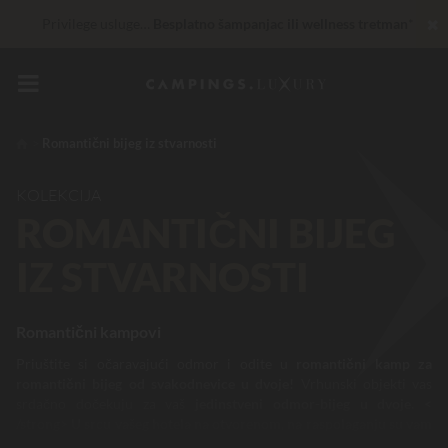
✖
Privilege usluge…
Besplatno šampanjac ili wellness tretman
*
Nepobjediv! Instant popust
do 100 €
30 € de réduction
KÔD: LUCKYLUXE30UP
Ističe za
Romantični bijeg iz stvarnosti
Sada... U ponudi do
200 €
KOLEKCIJA
ROMANTIČNI BIJEG
IZ STVARNOSTI
Romantični kampovi
Priuštite si očaravajući odmor i odite u
romantični kamp za
romantični bijeg od svakodnevice u dvoje!
Vrhunski objekti vas
srdačno dočekuju za vaš
jedinstveni odmor-bijeg u dvoje. <
/strong> U srcu vašeg hotela na otvorenom, na raspolaganju su vam
vodena zona, restoran, bar i brojni drugi sadržaji koji će vam