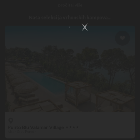
pročitaj više
pomoći da provedete nezaboravan odmor sa svojom voljenom
osobom. Neki objekti svojim gostima nude čak i
pravu wellness
Naša selekcija vrhunskih kampova...
zonu
sa spa i jacuzzijem kako bi mogli uživati ​​u trenucima čistog
opuštanja u dvoje. Izvan kampa okolne krajolike i atrakcije
istražite sa svojom boljom polovicom.
Navečer se odmorite i
iskoristite ugostiteljske usluge za
prekrasnu večeru za dvoje.<
/strong> I konačno, završite dan u svojoj udobnoj čahuri i u
potpunosti uživajte u ovom odmoru za dvoje.
Punto Blu Valamar Village
★
★
★
★
Istra - Grad Poreč -