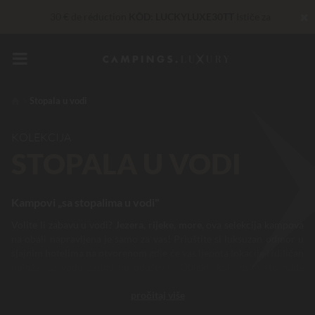
✖
30 € de réduction
KÔD: LUCKYLUXE30TT
Ističe za
Nepobjediv! Instant popust
do 100 €
Privilege usluge…
Besplatno šampanjac ili wellness tretman
*
Stopala u vodi
Sada... U ponudi do
200 €
KOLEKCIJA
STOPALA U VODI
Kampovi „sa stopalima u vodi"
Volite li zabavu u vodi?
Jezera, rijeke, more
, ova selekcija kampova
na obali napravljena je samo za vas! Priuštite si luksuzan odmor u
sjajnim hotelima na otvorenom
gdje će vas ljepota lokacije i idiličan
položaj uz vodu zasigurno oduševiti. Objekti koji, osim što nude
vrhunske usluge, imaju pogodnost
idealne lokacije u blizini jezera,
pročitaj više
rijeke ili mora.
Otkrijte ove kampove u Francuskoj i Europi gdje su
uvijek prisutne vrhunska usluga, sjajna atmosfera i odlična zabava.