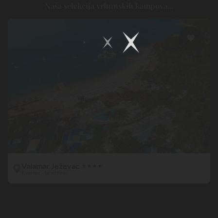
Naša selekcija vrhunskih kampova...
U vašem kampu uz vodu sve se čini kako bi se ispunila vaša
očekivanja.
Zagrijani bazeni, tobogani, sportske aktivnosti
,
raznovrsni sadržaju jamče dobru atmosferu u kojoj je zabava način
života. Izvan područja kampa, krajolici su posebno očaravajući.
Navečer će biti potrebno da samo prošetate nekoliko metara u
blizini svog hotela na otvorenom kako biste uživali u prekrasnom
prizoru:
zalasku sunca iznad vode.
Istinski bezvremenski trenutak
koji će ostati urezan u vašem sjećanju.
Valamar Ježevac
★
★
★
★
Kvarner - Grad Krk -