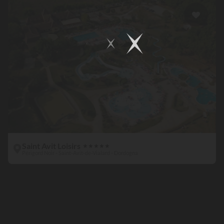
Saint Avit Loisirs
★
★
★
★
★
Périgord Noir - Saint-Avit-de-Vialard - Dordogna
Chill &
Nature