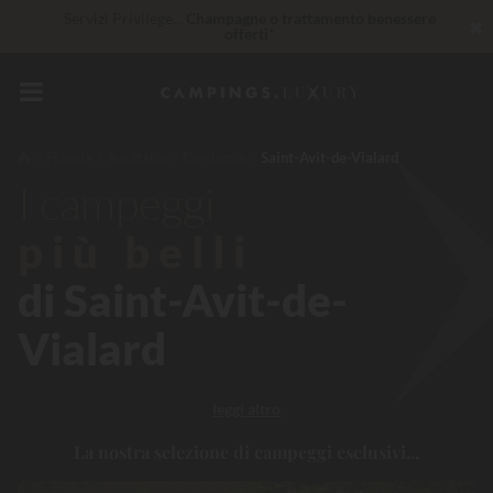
Servizi Privilege...
Champagne o trattamento benessere
✖
offerti
*
Al momento... Fino a
200 € gratis
30 € di sconto
CODICE: LUCKYLUXE30UP
Scade tra
Francia
Aquitaine
Dordogna
Saint-Avit-de-Vialard
I campeggi
Imbattibile! Sconto immediato
fino a 100 €
più belli
di Saint-Avit-de-
Vialard
leggi altro
La nostra selezione di campeggi esclusivi...